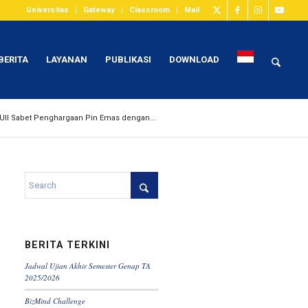
Universitas
Gateway
Classroom
Mail
BERITA
LAYANAN
PUBLIKASI
DOWNLOAD
 UII Sabet Penghargaan Pin Emas dengan...
BERITA TERKINI
Jadwal Ujian Akhir Semester Genap TA
2025/2026
BizMind Challenge