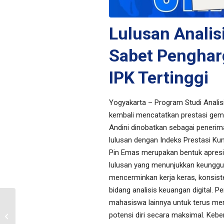
Lulusan Analis
Sabet Penghar
IPK Tertinggi
Yogyakarta – Program Studi Analisi
kembali mencatatkan prestasi gemil
Andini dinobatkan sebagai peneri
lulusan dengan Indeks Prestasi Kumu
Pin Emas merupakan bentuk apresias
lulusan yang menunjukkan keunggul
mencerminkan kerja keras, konsist
bidang analisis keuangan digital. ​
mahasiswa lainnya untuk terus me
Jadwal Ujian Akhir
potensi diri secara maksimal. Kebe
Semester Ganjil TA