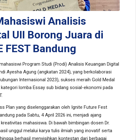
Mahasiswi Analisis
al UII Borong Juara di
E FEST Bandung
hasiswi Program Studi (Prodi) Analisis Keuangan Digital
 Andi Ayesha Agung (angkatan 2024), yang berkolaborasi
bungan Internasional 2023), sukses meraih
Gold Medal
kategori lomba
Essay
sub bidang sosial-ekonomi pada
T.
ss Plan
yang diselenggarakan oleh Ignite Future Fest
dung pada Sabtu, 4 April 2026 ini, menjadi ajang
 kreativitas mahasiswa. Di bawah bimbingan dosen Dr.
hasil unggul melalui karya tulis ilmiah yang inovatif serta
ehingga berhasil menyisihkan kontestan dari berbagai