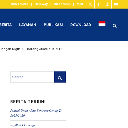
Universitas
Gateway
Classroom
Mail
BERITA
LAYANAN
PUBLIKASI
DOWNLOAD
uangan Digital UII Borong Juara di IGNITE...
BERITA TERKINI
Jadwal Ujian Akhir Semester Genap TA
2025/2026
BizMind Challenge