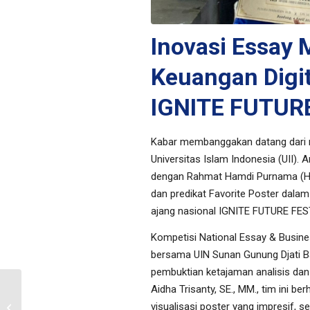
Inovasi Essay 
Keuangan Digit
IGNITE FUTUR
Kabar membanggakan datang dari ma
Universitas Islam Indonesia (UII).
dengan Rahmat Hamdi Purnama (Hu
dan predikat
Favorite Poster
dalam 
ajang nasional IGNITE FUTURE FES
Kompetisi
National Essay & Busine
bersama UIN Sunan Gunung Djati Ban
pembuktian ketajaman analisis dan
Aidha Trisanty, SE., MM., tim ini ber
Jadwal Ujian Remidial
visualisasi poster yang impresif, s
Semester Ganjil TA