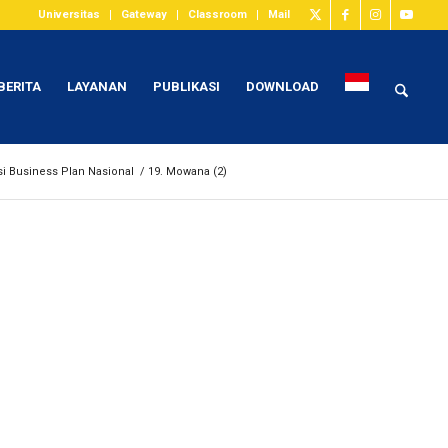
Universitas
Gateway
Classroom
Mail
BERITA
LAYANAN
PUBLIKASI
DOWNLOAD
i Business Plan Nasional
/
19. Mowana (2)