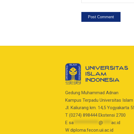
Gedung Muhammad Adnan
Kampus Terpadu Universitas Islam
Jl. Kaliurang km. 14,5 Yogyakarta 
T (0274) 898444 Ekstensi 2700
E
sa
************
@
****
ac.id
W diploma.fecon.uii.ac.id