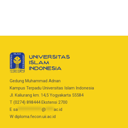
Gedung Muhammad Adnan
Kampus Terpadu Universitas Islam Indonesia
Jl. Kaliurang km. 14,5 Yogyakarta 55584
T (0274) 898444 Ekstensi 2700
E
sa
************
@
****
ac.id
W diploma.fecon.uii.ac.id