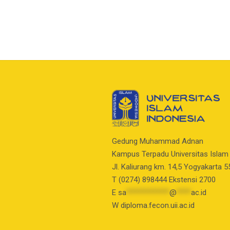
Gedung Muhammad Adnan
Kampus Terpadu Universitas Islam
Jl. Kaliurang km. 14,5 Yogyakarta 
T (0274) 898444 Ekstensi 2700
E
sa
************
@
****
ac.id
W diploma.fecon.uii.ac.id