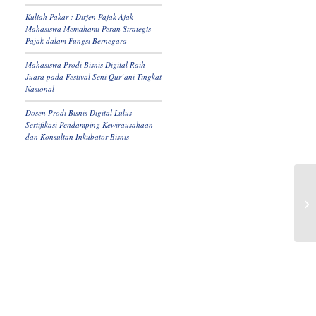
Kuliah Pakar : Dirjen Pajak Ajak
Mahasiswa Memahami Peran Strategis
Pajak dalam Fungsi Bernegara
Mahasiswa Prodi Bisnis Digital Raih
Juara pada Festival Seni Qur’ani Tingkat
Nasional
Dosen Prodi Bisnis Digital Lulus
Sertifikasi Pendamping Kewirausahaan
dan Konsultan Inkubator Bisnis
Re
Pe