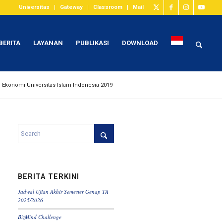
Universitas
Gateway
Classroom
Mail
BERITA
LAYANAN
PUBLIKASI
DOWNLOAD
 Ekonomi Universitas Islam Indonesia 2019
BERITA TERKINI
Jadwal Ujian Akhir Semester Genap TA
2025/2026
BizMind Challenge