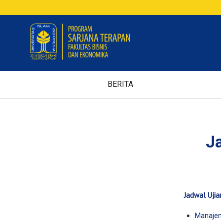
BERITA
J
Jadwal Uji
Manaje