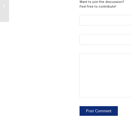
Want to join the discussion?
Jadwal Ujian Remidi Semester Genap
Feel free to contribute!
TA 2017/2018