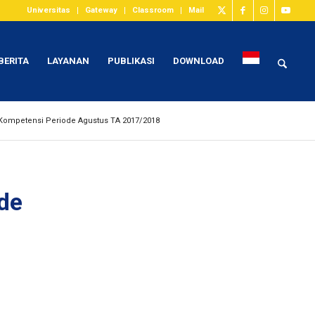
Universitas
Gateway
Classroom
Mail
BERITA
LAYANAN
PUBLIKASI
DOWNLOAD
 Kompetensi Periode Agustus TA 2017/2018
de