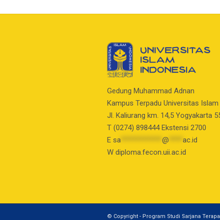
Gedung Muhammad Adnan
Kampus Terpadu Universitas Islam
Jl. Kaliurang km. 14,5 Yogyakarta 
T (0274) 898444 Ekstensi 2700
E
sa
************
@
****
ac.id
W diploma.fecon.uii.ac.id
© Copyright - Program Studi Sarjana Terapa